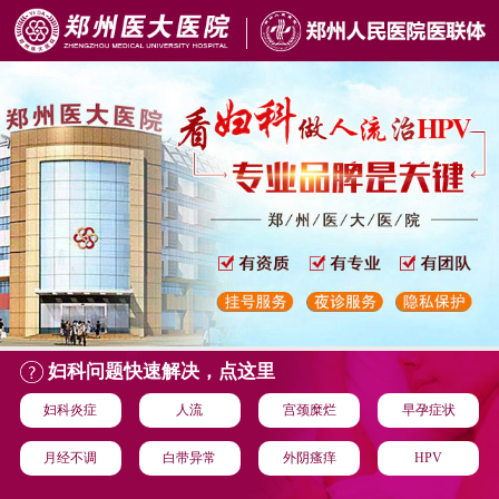
妇科问题快速解决，点这里
妇科炎症
人流
宫颈糜烂
早孕症状
月经不调
白带异常
外阴瘙痒
HPV