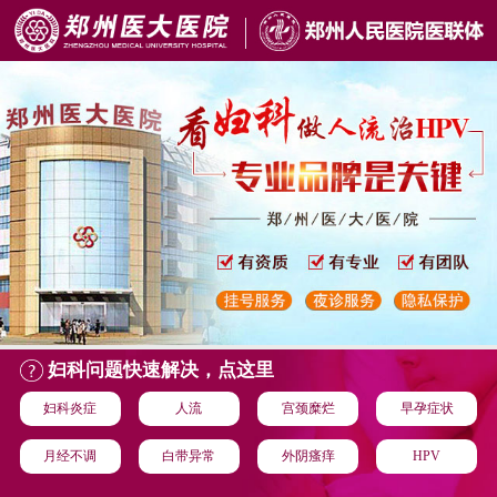
妇科问题快速解决，点这里
妇科炎症
人流
宫颈糜烂
早孕症状
月经不调
白带异常
外阴瘙痒
HPV