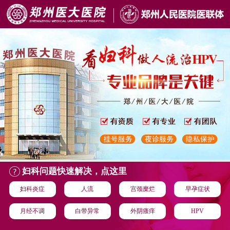
妇科问题快速解决，点这里
妇科炎症
人流
宫颈糜烂
早孕症状
月经不调
白带异常
外阴瘙痒
HPV