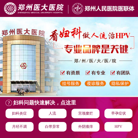
妇科问题快速解决，点这里
妇科炎症
人流
宫颈糜烂
早孕症状
月经不调
白带异常
外阴瘙痒
HPV