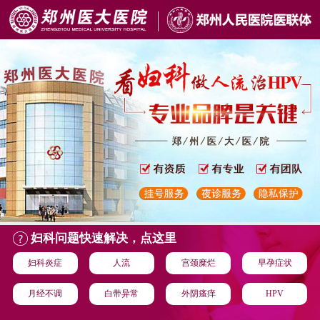
妇科问题快速解决，点这里
妇科炎症
人流
宫颈糜烂
早孕症状
月经不调
白带异常
外阴瘙痒
HPV